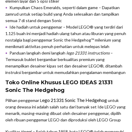
elemen layar dan 5 opsi stiker
Kumpulkan Chaos Emeralds, seperti dalam game – Dapatkan
zamrud untuk setiap build yang Anda selesaikan dan tampilkan
semua 7 di stand dengan Sonic
Ide hadiah untuk penggemar – Model LEGO® yang terdiri dari
1.125 buah ini menjadi hadiah ulang tahun atau liburan yang penuh
nostalgia bagi penggemar Sonic the Hedgehog™ milenium yang
menikmati aktivitas penuh perhatian untuk melepas lelah
Panduan langkah demi langkah
lego 21331 instructions
–
Termasuk buklet bergambar berkualitas premium yang
menampilkan desainer kipas set dan desainer LEGO®, ditambah
instruksi bergambar untuk memudahkan pengalaman membangun
Toko Online Khusus LEGO IDEAS 21331
Sonic The Hedgehog
ego 21331 Sonic The Hedgehog
Pilihan penggemar L
untuk
orang dewasa ini adalah salah satu dari banyak set Ide LEGO yang
menarik, masing-masing dibuat oleh desainer penggemar, dipilih
oleh ribuan penggemar LEGO dan diproduksi oleh LEGO Group
Kualitas tinggi – Sejak tahun 1958, bata LEGO® telah memenuhi