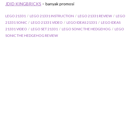
JDID KINGBRICKS
– banyak promosi
LEGO 21331
LEGO 21331 INSTRUCTION
LEGO 21331 REVIEW
LEGO
21331 SONIC
LEGO 21331 VIDEO
LEGO IDEAS 21331
LEGO IDEAS
21331 VIDEO
LEGO SET 21331
LEGO SONIC THE HEDGEHOG
LEGO
SONIC THE HEDGEHOG REVIEW